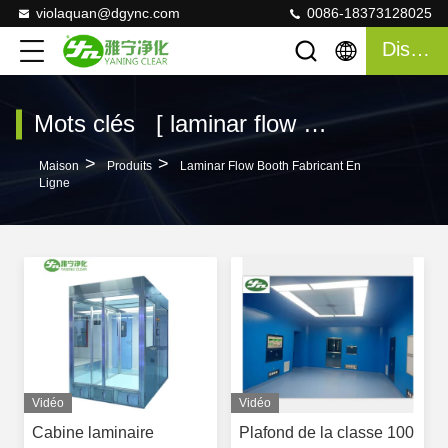
violaquan@dgync.com
0086-18373128025
Discuter
Mots clés [ laminar flow booth ] Correspondre 120 produits
>
>
Maison
Produits
Laminar Flow Booth Fabricant En
Ligne
Vidéo
Vidéo
Cabine laminaire
Plafond de la classe 100