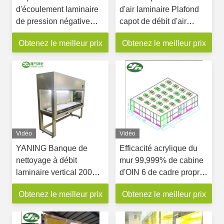
d'écoulement laminaire
d'air laminaire Plafond
de pression négative
capot de débit d'air
pour la salle infectieuse
laminaire
Obtenez le meilleur prix
Obtenez le meilleur prix
Vidéo
Vidéo
YANING Banque de
Efficacité acrylique du
nettoyage à débit
mur 99,999% de cabine
laminaire vertical 200w
d'OIN 6 de cadre propre
Pour l'hôpital de
de salle SS304 pour la
Obtenez le meilleur prix
Obtenez le meilleur prix
laboratoire
nutrition canadienne