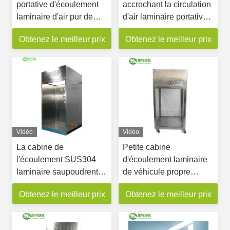
portative d'écoulement
accrochant la circulation
laminaire d'air pur de
d'air laminaire portative
pièce propre pour
de cabine d'écoulement
Obtenez le meilleur prix
Obtenez le meilleur prix
industriel
laminaire pour la salle
d'opération
Vidéo
Vidéo
La cabine de
Petite cabine
l'écoulement SUS304
d'écoulement laminaire
laminaire saupoudrent la
de véhicule propre
pression négative de
portatif
Obtenez le meilleur prix
Obtenez le meilleur prix
distribution 0.65m/s
d'échantillonnage pour
pharmaceutique