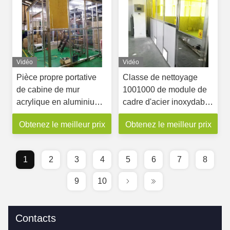
Vidéo
Vidéo
Pièce propre portative
Classe de nettoyage
de cabine de mur
1001000 de module de
acrylique en aluminium
cadre d'acier inoxydable
de cadre pour l'industrie
de cabine de filtre
Obtenez le meilleur prix
Obtenez le meilleur prix
de paquet d'Indonisia
d'industrie de sucrerie
10000
1
2
3
4
5
6
7
8
9
10
Contacts