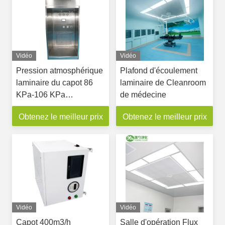
Vidéo
Vidéo
Pression atmosphérique
Plafond d'écoulement
laminaire du capot 86
laminaire de Cleanroom
KPa-106 KPa
de médecine
d'écoulement de filtre
Obtenez le meilleur prix
Obtenez le meilleur prix
pharmaceutique de
Hepa
Vidéo
Vidéo
Capot 400m3/h
Salle d'opération Flux