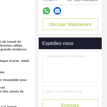
Discuter Maintenant
e de travail de
Expédiez-nous
entes utilités ;
r, grande incidence,
laque d'acier, établi
ite.
er inoxydable pour
sel.
et des usines de
Envoyez
l a la bonne