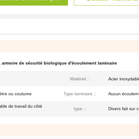
,
armoire de sécurité biologique d'écoulement laminaire
Matériel ::
Acier inoxydabl
mètre ou coutume
Type laminaire ;:
Aucun écouleme
able de travail du côté
type ::
Divers fait su