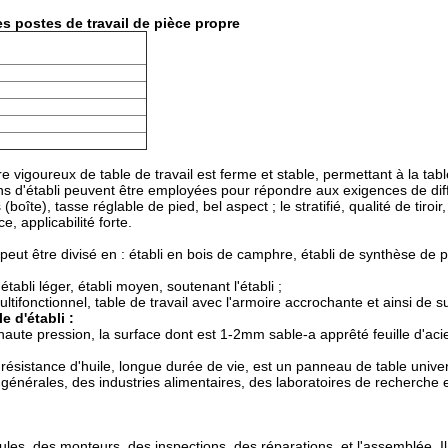
s postes de travail de pièce propre
dre vigoureux de table de travail est ferme et stable, permettant à la tabl
s d'établi peuvent être employées pour répondre aux exigences de différ
oîte), tasse réglable de pied, bel aspect ; le stratifié, qualité de tiroi
, applicabilité forte.
 peut être divisé en : établi en bois de camphre, établi de synthèse de p
établi léger, établi moyen, soutenant l'établi ;
multifonctionnel, table de travail avec l'armoire accrochante et ainsi de su
e d'établi :
ute pression, la surface dont est 1-2mm sable-a apprêté feuille d'aci
, résistance d'huile, longue durée de vie, est un panneau de table univer
générales, des industries alimentaires, des laboratoires de recherche 
oules, des monteurs, des inspections, des réparations, et l'assemblée. I