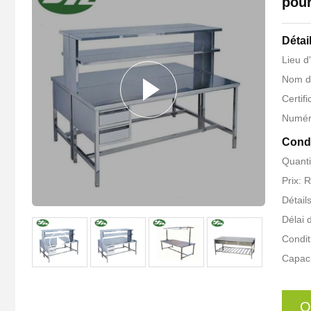
pour
Détai
Lieu d
Nom d
Certif
Numér
Condi
Quant
Prix: 
Détail
Délai d
Condit
Capaci
O