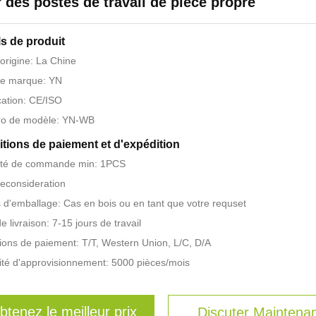
 des postes de travail de pièce propre
ls de produit
'origine: La Chine
e marque: YN
ication: CE/ISO
o de modèle: YN-WB
tions de paiement et d'expédition
ité de commande min: 1PCS
Reconsideration
s d'emballage: Cas en bois ou en tant que votre requset
e livraison: 7-15 jours de travail
ions de paiement: T/T, Western Union, L/C, D/A
té d'approvisionnement: 5000 pièces/mois
btenez le meilleur prix
Discuter Maintena