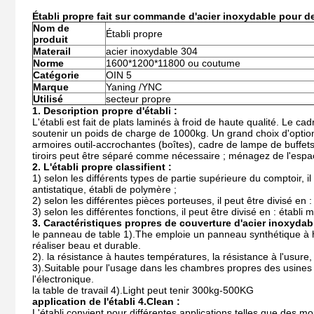
Établi propre fait sur commande d'acier inoxydable pour de
Nom de
Établi propre
produit
Materail
acier inoxydable 304
Norme
1600*1200*11800 ou coutume
Catégorie
OIN 5
Marque
Yaning /YNC
Utilisé
secteur propre
1. Description propre d'établi :
L'établi est fait de plats laminés à froid de haute qualité. Le ca
soutenir un poids de charge de 1000kg. Un grand choix d'option
armoires outil-accrochantes (boîtes), cadre de lampe de buffets (b
tiroirs peut être séparé comme nécessaire ; ménagez de l'espace
2. L'établi propre classifient :
1) selon les différents types de partie supérieure du comptoir, il
antistatique, établi de polymère ;
2) selon les différentes pièces porteuses, il peut être divisé en : 
3) selon les différentes fonctions, il peut être divisé en : établi 
3. Caractéristiques propres de couverture d'acier inoxydabl
le panneau de table 1).The emploie un panneau synthétique à ha
réaliser beau et durable.
2). la résistance à hautes températures, la résistance à l'usure
3).Suitable pour l'usage dans les chambres propres des usines 
l'électronique.
la table de travail 4).Light peut tenir 300kg-500KG
application de l'établi 4.Clean :
L'établi convient pour différentes applications telles que des m