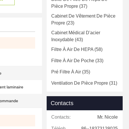
Pièce Propre
(37)
Cabinet De Vêtement De Pièce
Propre
(23)
Cabinet Médical D'acier
Inoxydable
(43)
Filtre À Air De HEPA
(58)
Filtre À Air De Poche
(33)
Pré Filtre À Air
(35)
e
Ventilation De Pièce Propre
(31)
nt laminaire
r commande
Contacts
Contacts:
Mr. Nicole
Téléphone:
86--18373128025