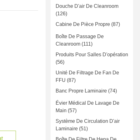
Douche D'air De Cleanroom
(126)
Cabine De Pièce Propre
(87)
Boîte De Passage De
Cleanroom
(111)
Produits Pour Salles D'opération
(56)
Unité De Filtrage De Fan De
FFU
(87)
Banc Propre Laminaire
(74)
Évier Médical De Lavage De
Main
(57)
Système De Circulation D'air
Laminaire
(51)
nt
Boîte De Filtre De Hepa De