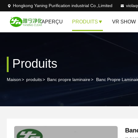
Hongkong Yaning Purification industrial Co.,Limited
viola
APERÇU
PRODUITS
VR SHOW
Produits
Maison
>
produits
>
Banc propre laminaire
>
Banc Propre Laminair
Banc