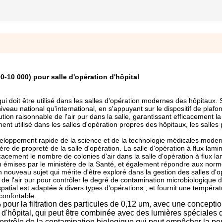
0-10 000) pour salle d'opération d'hôpital
 qui doit être utilisé dans les salles d'opération modernes des hôpitaux. 
iveau national qu'international, en s'appuyant sur le dispositif de plafon
bution raisonnable de l'air pur dans la salle, garantissant efficacement l
ent utilisé dans les salles d'opération propres des hôpitaux, les salles 
veloppement rapide de la science et de la technologie médicales moder
re de propreté de la salle d'opération. La salle d'opération à flux lami
acement le nombre de colonies d'air dans la salle d'opération à flux la
mises par le ministère de la Santé, et également répondre aux normes
 nouveau sujet qui mérite d'être exploré dans la gestion des salles d'o
 de l'air pur pour contrôler le degré de contamination microbiologique 
 spatial est adaptée à divers types d'opérations ; et fournit une tempéra
confortable.
9 % pour la filtration des particules de 0,12 um, avec une concepti
n d'hôpital, qui peut être combinée avec des lumières spéciales 
ontrôle de la contamination biologique qui peut empêcher la pou