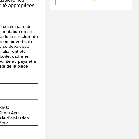
dité appropriées,
flux laminaire de
imentation en air
té de la structure du
 en air vertical et
ire se développe
talier ont été
 boîte, cadre en
pointe au pays et à
reté de la pièce
×500
92mm 4pcs
lle d'opération
rale.