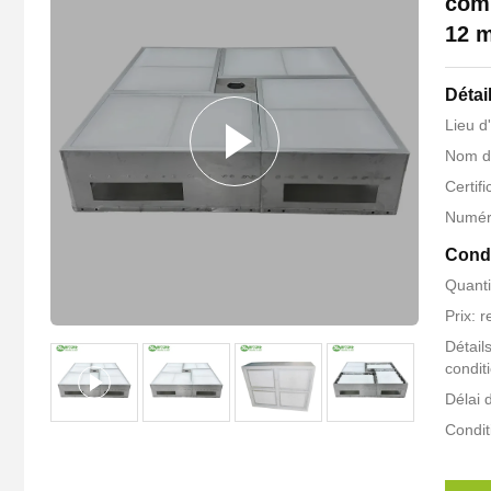
comm
12 m
Détai
Lieu d
Nom d
Certif
Numér
Condi
Quant
Prix: 
Détail
condit
Délai d
Condit