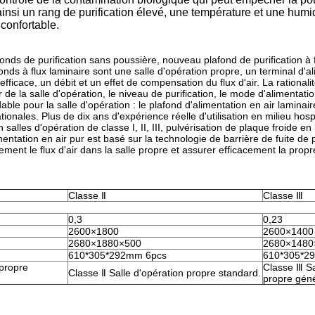
t ainsi un rang de purification élevé, une température et une humi
confortable.
fonds de purification sans poussière, nouveau plafond de purification à 
ds à flux laminaire sont une salle d'opération propre, un terminal d'al
on efficace, un débit et un effet de compensation du flux d'air. La rationali
 de la salle d'opération, le niveau de purification, le mode d'alimentation
dable pour la salle d'opération : le plafond d'alimentation en air lamina
nales. Plus de dix ans d'expérience réelle d'utilisation en milieu hospi
alles d'opération de classe I, II, III, pulvérisation de plaque froide en
mentation en air pur est basé sur la technologie de barrière de fuite de 
blement le flux d'air dans la salle propre et assurer efficacement la prop
Classe Ⅱ
Classe Ⅲ
0,3
0,23
2600×1800
2600×1400
2680×1880×500
2680×1480
610*305*292mm 6pcs
610*305*2
 propre
Classe Ⅲ Sa
Classe Ⅱ Salle d'opération propre standard.
propre géné