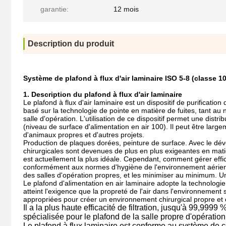
garantie:
12 mois
Description du produit
Système de plafond à flux d'air laminaire ISO 5-8 (classe 10
1. Description du plafond à flux d'air laminaire
Le plafond à flux d'air laminaire est un dispositif de purification
basé sur la technologie de pointe en matière de fuites, tant au n
salle d'opération. L'utilisation de ce dispositif permet une distri
(niveau de surface d'alimentation en air 100). Il peut être largem
d'animaux propres et d'autres projets.
Production de plaques dorées, peinture de surface. Avec le dé
chirurgicales sont devenues de plus en plus exigeantes en matiè
est actuellement la plus idéale. Cependant, comment gérer effic
conformément aux normes d'hygiène de l'environnement aérien é
des salles d'opération propres, et les minimiser au minimum. Un
Le plafond d'alimentation en air laminaire adopte la technologie
atteint l'exigence que la propreté de l'air dans l'environnement
appropriées pour créer un environnement chirurgical propre et 
Il a la plus haute efficacité de filtration, jusqu'à 99,999
spécialisée pour le plafond de la salle propre d'opératio
Le plafond à flux laminaire est conforme au système de c