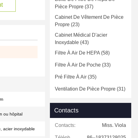
nt
Pièce Propre
(37)
Cabinet De Vêtement De Pièce
Propre
(23)
Cabinet Médical D'acier
Inoxydable
(43)
Filtre À Air De HEPA
(58)
Filtre À Air De Poche
(33)
Pré Filtre À Air
(35)
Ventilation De Pièce Propre
(31)
mm
Contacts
n ou hôpital
Contacts:
Miss. Viola
, acier inoxydable
Téléphone:
86--18373128025