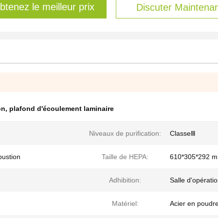
btenez le meilleur prix
Discuter Maintena
on
,
plafond d'écoulement laminaire
Niveaux de purification:
ClasseⅢ
bustion
Taille de HEPA:
610*305*292 
Adhibition:
Salle d'opératio
Matériel:
Acier en poudre