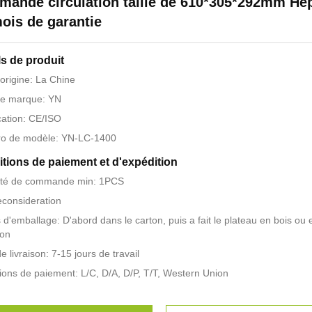
ande circulation taille de 610*305*292mm He
ois de garantie
ls de produit
'origine: La Chine
e marque: YN
ication: CE/ISO
o de modèle: YN-LC-1400
tions de paiement et d'expédition
ité de commande min: 1PCS
reconsideration
s d'emballage: D'abord dans le carton, puis a fait le plateau en bois ou 
ion
e livraison: 7-15 jours de travail
ions de paiement: L/C, D/A, D/P, T/T, Western Union