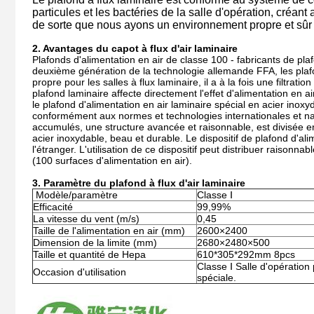
particules et les bactéries de la salle d'opération, créan
de sorte que nous ayons un environnement propre et sûr 
2. Avantages du capot à flux d'air laminaire
Plafonds d'alimentation en air de classe 100 - fabricants de pla
deuxième génération de la technologie allemande FFA, les plafon
propre pour les salles à flux laminaire, il a à la fois une filtrati
plafond laminaire affecte directement l'effet d'alimentation en air
le plafond d'alimentation en air laminaire spécial en acier inoxy
conformément aux normes et technologies internationales et natio
accumulés, une structure avancée et raisonnable, est divisée en s
acier inoxydable, beau et durable. Le dispositif de plafond d'ali
l'étranger. L'utilisation de ce dispositif peut distribuer raisonna
(100 surfaces d'alimentation en air).
3. Paramètre du plafond à flux d'air laminaire
Modèle/paramètre
Classe Ⅰ
Efficacité
99,99%
La vitesse du vent (m/s)
0,45
Taille de l'alimentation en air (mm)
2600×2400
Dimension de la limite (mm)
2680×2480×500
Taille et quantité de Hepa
610*305*292mm 8pcs
Classe Ⅰ Salle d'opération
Occasion d'utilisation
spéciale.