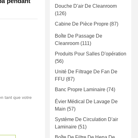
pa pendant
Douche D'air De Cleanroom
(126)
Cabine De Pièce Propre
(87)
Boîte De Passage De
Cleanroom
(111)
Produits Pour Salles D'opération
(56)
Unité De Filtrage De Fan De
FFU
(87)
Banc Propre Laminaire
(74)
en tant que votre
Évier Médical De Lavage De
Main
(57)
Système De Circulation D'air
Laminaire
(51)
Boîte De Filtre De Hepa De