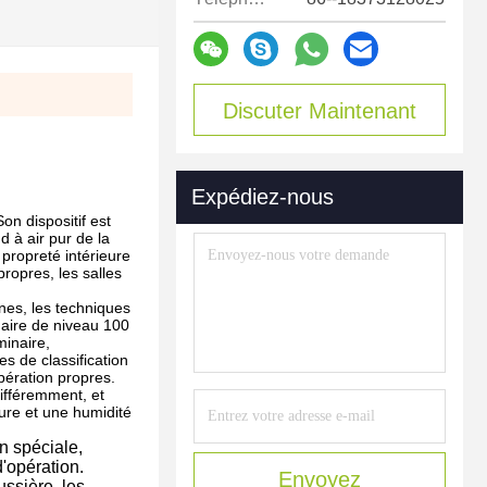
Discuter Maintenant
Expédiez-nous
Son dispositif est
d à air pur de la
a propreté intérieure
propres, les salles
nes, les techniques
naire de niveau 100
minaire,
 de classification
pération propres.
différemment, et
ture et une humidité
on spéciale,
d'opération.
Envoyez
ssière, les