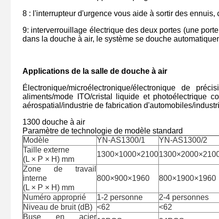
8 : l'interrupteur d'urgence vous aide à sortir des ennuis
9: interverrouillage électrique des deux portes (une porte 
dans la douche à air, le système se douche automatiquem
Applications de la salle de douche à air
Électronique/microélectronique/électronique de précis
aliments/mode ITO/cristal liquide et photoélectrique 
aérospatial/industrie de fabrication d'automobiles/industr
1300 douche à air
Paramètre de technologie de modèle standard
Modèle
YN-AS1300/1
YN-AS1300/2
Taille externe
1300×1000×2100
1300×2000×210
(L × P × H) mm
Zone de travail
interne
800×900×1960
800×1900×1960
(L × P × H) mm
Numéro approprié
1-2 personne
2-4 personnes
Niveau de bruit (dB)
<62
<62
Buse en acier