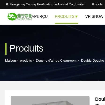
Hongkong Yaning Purification industrial Co.,Limited
viola
APERÇU
PRODUITS
VR SHOW
Produits
Maison
>
produits
>
Douche d'air de Cleanroom
>
Double Douche D
Doub