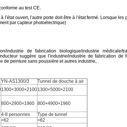
, conforme au test CE.
à l'état ouvert, l'autre porte doit être à l'état fermé. Lorsque le
ent par capteur photoélectrique)
ion/industrie de fabrication biologique/industrie médicale/t
conducteur suggère que l'industrie/industrie de fabrication 
ie de peinture sans poussière et autres industrie,
YN-AS1300/3
Tunnel de douche à air
0
1300×3000×2100
1300×5000×2100
800×2900×1960
800×4900×1960
4-8 personnes
Type de tunnel
<62
<62