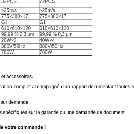
32PCS
72PCS
≥25m/s
≥25m/s
775×380×17
775×380×17
G1
G1
610×610×120
610×610×120
99,99 % 0,3 µm
99,99 % 0,3 µm
20W×2
40W×4
380V/50Hz
380V/50Hz
780W
780W
et accessoires.
lisation complet accompagné d'un rapport documentant toutes 
 sur demande.
ls spécifiques sur la garantie ou une demande de document.
de votre commande !