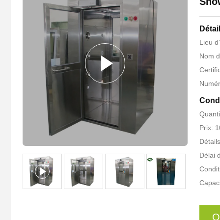
Show
Détai
Lieu d
Nom d
Certif
Numér
Condi
Quant
Prix:
Détail
Délai d
Condit
Capaci
O