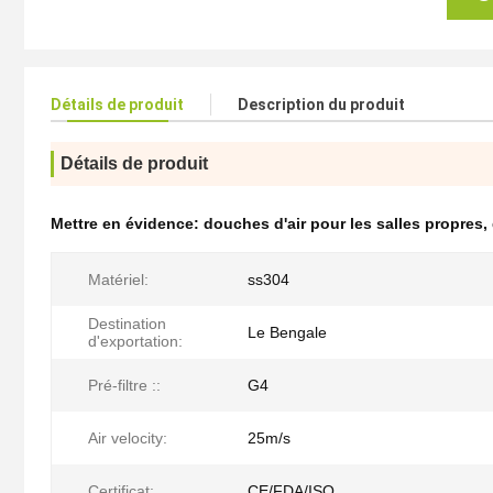
Détails de produit
Description du produit
Détails de produit
Mettre en évidence:
douches d'air pour les salles propres
,
Matériel:
ss304
Destination
Le Bengale
d'exportation:
Pré-filtre ::
G4
Air velocity:
25m/s
Certificat:
CE/FDA/ISO