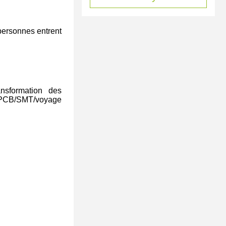
s personnes entrent
ransformation des
de PCB/SMT/voyage