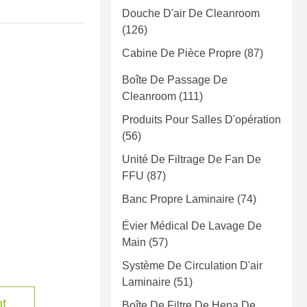
Douche D'air De Cleanroom
(126)
Cabine De Pièce Propre
(87)
Boîte De Passage De
Cleanroom
(111)
Produits Pour Salles D'opération
(56)
Unité De Filtrage De Fan De
FFU
(87)
Banc Propre Laminaire
(74)
Évier Médical De Lavage De
Main
(57)
Système De Circulation D'air
Laminaire
(51)
nt
Boîte De Filtre De Hepa De