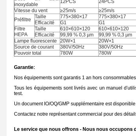
12PCS
24PCS
inoxydable
Vitesse du vent
≥25m/s
≥25m/s
Taille
775×380×17
775×380×17
Préfiltre
Efficacité
G1
G1
Filtre
Taille
610×610×120
610×610×120
HEPA
Efficacité
99,99 % 0,3 µm
99,99 % 0,3 µm
Lampe fluorescente
20W×1
20W×1
Source de courant
380V/50Hz
380V/50Hz
Pouvoir total
780W
780W
Garantie:
Nos équipements sont garantis 1 an hors consommables 
Tous les équipements sont livrés avec un manuel d'uti
test.
Un document IO/OQ/GMP supplémentaire est disponible
Contactez notre représentant commercial pour des détai
Le service que nous offrons - Nous nous occupons 