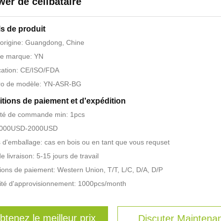
er de célibataire
ls de produit
'origine: Guangdong, Chine
e marque: YN
ication: CE/ISO/FDA
o de modèle: YN-ASR-BG
tions de paiement et d'expédition
ité de commande min: 1pcs
 1000USD-2000USD
s d'emballage: cas en bois ou en tant que vous requset
e livraison: 5-15 jours de travail
ions de paiement: Western Union, T/T, L/C, D/A, D/P
té d'approvisionnement: 1000pcs/month
btenez le meilleur prix
Discuter Maintena