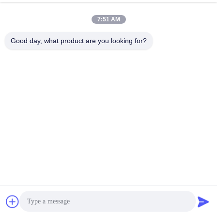
industriel de la Manche
Discuter Maintenant
7:51 AM
Envoyer Une Demande
Good day, what product are you looking for?
#
Douche De Jet D'air
#
Douches D'air Pour Les Salles Propres
#
Douche D'air D'acier Inoxydable
Douche d'air de Cleanroom
2023-03-06
1337 points de vue
Douche faite sur commande de cargaison de douche d'air de canal avec la
double porte de glissement s'ouvrante 1. Description de douche d'air de
cargaison de la MancheLa douche d'air de canal est un ...
Vue davantage
Messages du visiteur
Laissez un message
Aucun commentaire public