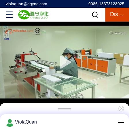
violaquan@dgync.com
0086-18373128025
Discuter
Système rafraîchissant de Cleanroom d'air
ViolaQuan
de douche d'air unique fait sur commande