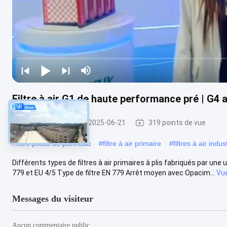
Filtre à air G1 de haute performance pré | G4 
Pré filtre à air
2025-06-21
319 points de vue
#
filtre plissé de panneau
#
filtre à air primaire
#
filtres à air indus
Différents types de filtres à air primaires à plis fabriqués par une 
779 et EU 4/5 Type de filtre EN 779 Arrêt moyen avec Opacim...
Vu
Messages du visiteur
Aucun commentaire public