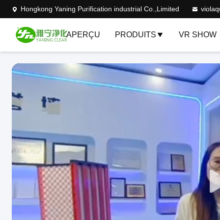
Hongkong Yaning Purification industrial Co.,Limited
viola
APERÇU
PRODUITS
VR SHOW