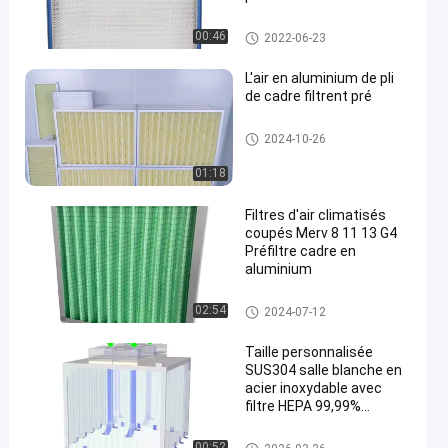
Filtre à air de HEPA
00:46
2022-06-23
L'air en aluminium de pli
de cadre filtrent pré
Pré filtre à air
2024-10-26
01:18
Filtres d'air climatisés
coupés Merv 8 11 13 G4
Préfiltre cadre en
aluminium
Pré filtre à air
02:54
2024-07-12
Taille personnalisée
SUS304 salle blanche en
acier inoxydable avec
filtre HEPA 99,99%
d'efficacité
Cabine de pièce propre
00:52