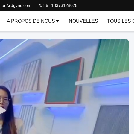
quan@dgync.com
86--18373128025
A PROPOS DE NOUS
NOUVELLES
TOUS LES 