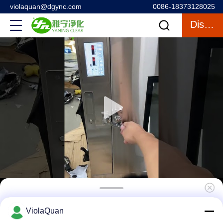
violaquan@dgync.com
0086-18373128025
Discuter
YANING Nouvelle boîte de passage à air
ViolaQuan
automatique en acier inoxydable, haute