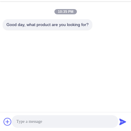
performance, boîte de passage statique
Discuter Maintenant
10:35 PM
Envoyer Une Demande
Good day, what product are you looking for?
#
Boîte De Passage Dynamique
#
Boîte De Passage De Douche D'air
#
Passage Par Des Boîtes Pour Les Salles Propres
Boîte de passage de Cleanroom
2025-07-15
42 points de vue
Boîte de passe statique intégrée Description du produit La boîte de
décharge de douche à air est un dispositif auxiliaire pour les salles
blanches. Elle est principalement utilisée pour transférer de ...
Vue davantage
Messages du visiteur
Laissez un message
Aucun commentaire public